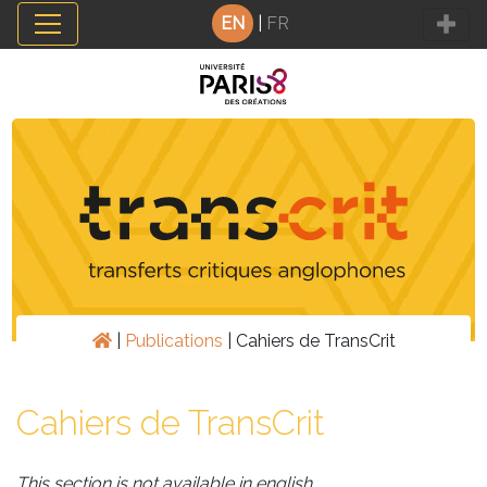
Cookies management panel
EN
|
FR
|
Publications
|
Cahiers de TransCrit
Cahiers de TransCrit
This section is not available in english.