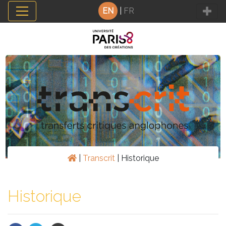
Cookies management panel
EN
|
FR
|
Transcrit
|
Historique
Historique