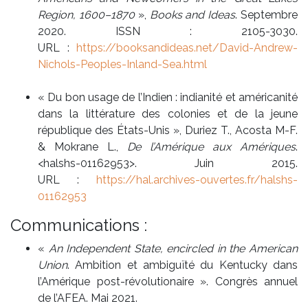
Region, 1600–1870
»,
Books and Ideas
. Septembre
2020. ISSN : 2105-3030.
URL :
https://booksandideas.net/David-Andrew-
Nichols-Peoples-Inland-Sea.html
« Du bon usage de l’Indien : indianité et américanité
dans la littérature des colonies et de la jeune
république des États-Unis », Duriez T., Acosta M-F.
& Mokrane L.,
De l’Amérique aux Amériques
.
<halshs-01162953>. Juin 2015.
URL :
https://hal.archives-ouvertes.fr/halshs-
01162953
Communications :
«
An Independent State, encircled in the American
Union
. Ambition et ambiguïté du Kentucky dans
l’Amérique post-révolutionaire ». Congrès annuel
de l’AFEA. Mai 2021.