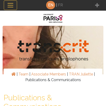
Cookies management panel
EN
|
FR
|
Team
|
Associate Members
|
TRAN Juliette
|
Publications & Communications
Publications &