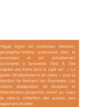
Magali Aigoin est professeur d’histoire-
géographie/cinéma audiovisuel dans le
secondaire, et est actuellement
doctorante à l’université Paris 8. Elle
prépare une thèse dont le sujet est : « La
guerre d’indépendance en séries » sous la
direction de Bertrand Van Ruymbeke. Les
notions d’adaptation, de réception et
d’identification-projection seront au coeur
de celle-ci. L’intention des auteurs sera
également étudiée.