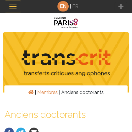
Cookies management panel
EN
|
FR
|
Membres
|
Anciens doctorants
Anciens doctorants