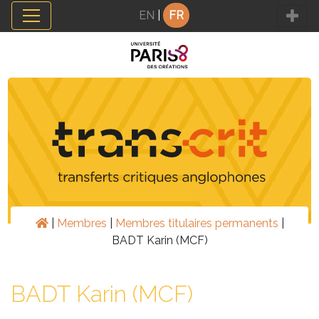
Panneau de gestion des cookies
EN
|
FR
|
Membres
|
Membres titulaires permanents
|
BADT Karin (MCF)
BADT Karin (MCF)