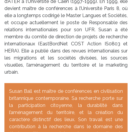
d’ATER à l’Université de Caen (1997-1999). En 1999, elle
devient maître de conférences à l’Université Paris 8, où
elle a longtemps codirigé le Master Langues et Sociétés,
et occupe actuellement le poste de Responsable des
relations internationales pour son UFR. Susan a été
membre du comité de direction de projets de recherche
internationaux (EastBordNet COST Action IS0803 et
HERA). Elle a publié dans des revues internationales sur
les migrations et les sociétés divisées, les sources
visuelles, l’aménagement du territoire et le marketing
urbain.
Susan Ball est maître de conférences en civilisation
britannique contemporaine. Sa recherche porte sur
la participation citoyenne, la durabilité dans
l’aménagement du territoire, et la création du
caractère distinctif des lieux. Son travail est une
contribution à la recherche dans le domaine des