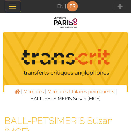
Panneau de gestion des cookies
EN
|
FR
|
Membres
|
Membres titulaires permanents
|
BALL-PETSIMERIS Susan (MCF)
BALL-PETSIMERIS Susan