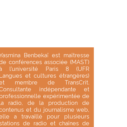
Yasmina Benbekaï est maîtresse
de conférences associée (MAST)
à l’université Paris 8 (UFR
Langues et cultures étrangères)
et membre de TransCrit.
Consultante indépendante et
professionnelle expérimentée de
la radio, de la production de
contenus et du journalisme web,
elle a travaillé pour plusieurs
stations de radio et chaînes de