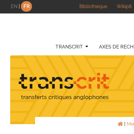
Panneau de gestion des cookies
EN
|
FR
Bibliothèque
Wikip8
TRANSCRIT
AXES DE REC
|
Me