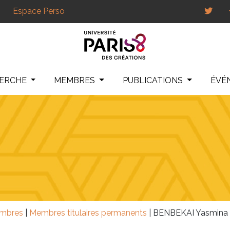
Espace Perso
HERCHE
MEMBRES
PUBLICATIONS
ÉVÉ
mbres
|
Membres titulaires permanents
|
BENBEKAI Yasmina