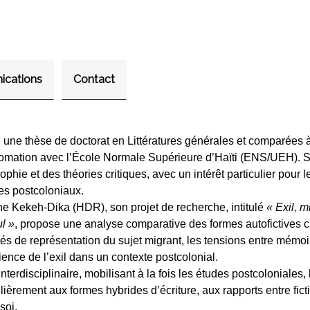
ications
Contact
ne thèse de doctorat en Littératures générales et comparées à 
plomation avec l’École Normale Supérieure d’Haïti (ENS/UEH). So
osophie et des théories critiques, avec un intérêt particulier pour 
es postcoloniaux.
e Kekeh-Dika (HDR), son projet de recherche, intitulé
« Exil, m
ul »
, propose une analyse comparative des formes autofictives c
és de représentation du sujet migrant, les tensions entre mémoire,
ence de l’exil dans un contexte postcolonial.
terdisciplinaire, mobilisant à la fois les études postcoloniales, 
iculièrement aux formes hybrides d’écriture, aux rapports entre fi
soi.