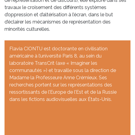
de représentation et de discours), elle explore dans ses
travaux le croisement des différents systèmes
d’oppression et d’altérisation à l’écran, dans le but
d’éclairer les mécanismes de représentation des
minorités culturelles.
Flavia CIONTU est doctorante en civilisation
américaine à l’université Paris 8, au sein du
laboratoire TransCrit (axe « Imaginer les
communautés ») et travaille sous la direction de
Madame la Professeure Anne Crémieux. Ses
recherches portent sur les représentations des
ressortissants de l’Europe de l’Est et de la Russie
dans les fictions audiovisuelles aux États-Unis.