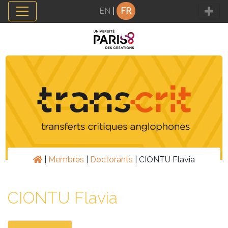
Panneau de gestion des cookies
EN
|
FR
|
Membres
|
Doctorants
|
CIONTU Flavia
CIONTU Flavia