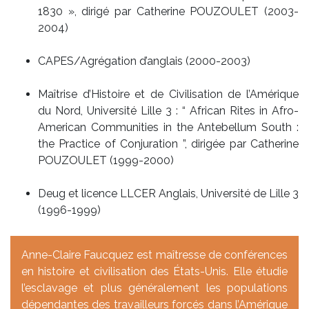
1830 », dirigé par Catherine POUZOULET (2003-
2004)
CAPES/Agrégation d’anglais (2000-2003)
Maîtrise d’Histoire et de Civilisation de l’Amérique
du Nord, Université Lille 3 : “ African Rites in Afro-
American Communities in the Antebellum South :
the Practice of Conjuration ”, dirigée par Catherine
POUZOULET (1999-2000)
Deug et licence LLCER Anglais, Université de Lille 3
(1996-1999)
Anne-Claire Faucquez est maîtresse de conférences
en histoire et civilisation des États-Unis. Elle étudie
l’esclavage et plus généralement les populations
dépendantes des travailleurs forcés dans l’Amérique