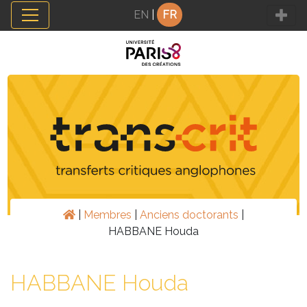
Panneau de gestion des cookies
EN
|
FR
|
Membres
|
Anciens doctorants
|
HABBANE Houda
HABBANE Houda