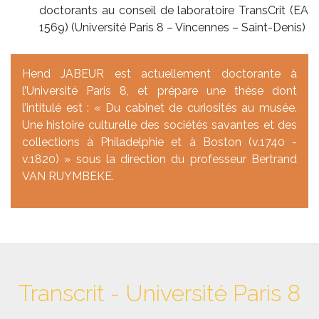
doctorants au conseil de laboratoire TransCrit (EA
1569) (Université Paris 8 – Vincennes – Saint-Denis)
Hend JABEUR est actuellement doctorante à
l’Université Paris 8, et prépare une thèse dont
l’intitulé est : « Du cabinet de curiosités au musée.
Une histoire culturelle des sociétés savantes et des
collections à Philadelphie et à Boston (v.1740 -
v.1820) » sous la direction du professeur Bertrand
VAN RUYMBEKE.
Transcrit - Université Paris 8