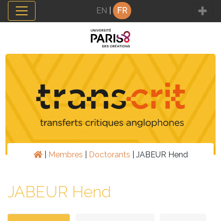
Panneau de gestion des cookies
EN
|
FR
|
Membres
|
Doctorants
|
JABEUR Hend
JABEUR Hend