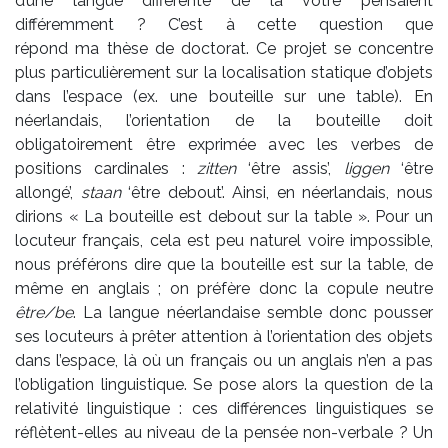
d’une langue différente de la vôtre pensaient
différemment ? C’est à cette question que
répond ma thèse de doctorat. Ce projet se concentre
plus particulièrement sur la localisation statique d’objets
dans l’espace (ex. une bouteille sur une table). En
néerlandais, l’orientation de la bouteille doit
obligatoirement être exprimée avec les verbes de
positions cardinales :
zitten
‘être assis’,
liggen
‘être
allongé’,
staan
‘être debout’. Ainsi, en néerlandais, nous
dirions « La bouteille est debout sur la table ». Pour un
locuteur français, cela est peu naturel voire impossible,
nous préférons dire que la bouteille est sur la table, de
même en anglais ; on préfère donc la copule neutre
être/be
. La langue néerlandaise semble donc pousser
ses locuteurs à prêter attention à l’orientation des objets
dans l’espace, là où un français ou un anglais n’en a pas
l’obligation linguistique. Se pose alors la question de la
relativité linguistique : ces différences linguistiques se
réflètent-elles au niveau de la pensée non-verbale ? Un