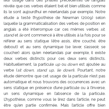
leur usage dans des phases précédentes de l’anglais
révèle que ces verbes étaient bel et bien utilisés comme
ils le sont aujourd’hui en néerlandais par exemple. Notre
étude a testé l’hypothèse de Newman (2009) selon
laquelle la grammaticalisation des verbes de position en
anglais a été interrompue car ces mêmes verbes
sit,
stand
et
lie
ont commencé à être utilisés à la fois pour se
référer au sens statique (être assis, être couché, être
debout) et au sens dynamique (se lever, s’asseoir, se
coucher) alors qu’en néerlandais par exemple, il existe
deux verbes distincts pour ces deux sens distincts.
Habituellement, la particule
up
ou
down
est ajoutée au
verbe (
sit down, stand up, lie down
). Pourtant, notre
étude démontre que cet usage de la particule n’est pas
automatique et nous trouvons des occurrences avec un
sens statique en présence d’une particule ou à l’inverse,
un sens dynamique en l’absence de la particule.
L’hypothèse, comme vous le lirez dans l’article, ne peut
être qu’en partie confirmée. Mais l’article offre bien