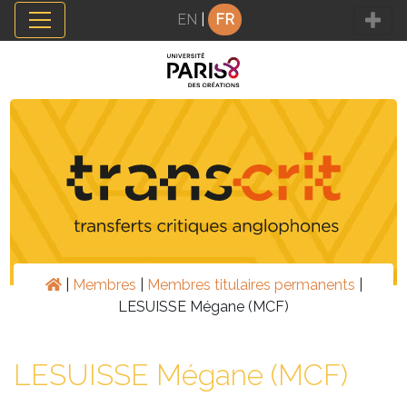
Panneau de gestion des cookies
EN
|
FR
|
Membres
|
Membres titulaires permanents
|
LESUISSE Mégane (MCF)
LESUISSE Mégane (MCF)