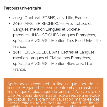
Parcours universitaire
2023 : Doctorat, EDSHS, Univ. Lille, France.
2016 : MASTER RECHERCHE Arts, Lettres et
Langues, mention Langues et Société,
parcours LINGUISTIQUES Langues Etrangères,
spécialité ANGLAIS - Mention Très Bien. Univ. Lille,
France.
2014 : LICENCE LLCE Arts, Lettres et Langues,
mention Langues et Civilisations Etrangères,
spécialité ANGLAIS - Mention Bien. Univ. Lille,
France.
Après avoir découvert la linguistique lors de sa
licence, Mégane Lesuisse a entrepris un master en
linguistique et didactique de l’anglais à l’Université de
Lille. Au cours de ce master, elle a réalisé une étude
de corpus sur la grammaticalisation manquée des
verbes cardinaux de posture sit, stand et lie en
anglais (1500-1920), publiée ultérieurement :