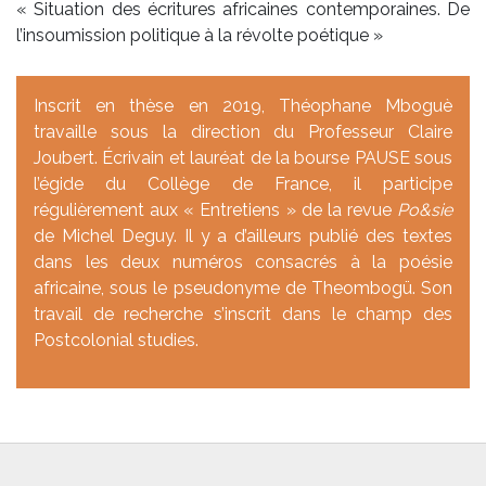
« Situation des écritures africaines contemporaines. De
l’insoumission politique à la révolte poétique »
Inscrit en thèse en 2019, Théophane Mboguè
travaille sous la direction du Professeur Claire
Joubert. Écrivain et lauréat de la bourse PAUSE sous
l’égide du Collège de France, il participe
régulièrement aux « Entretiens » de la revue
Po&sie
de Michel Deguy. Il y a d’ailleurs publié des textes
dans les deux numéros consacrés à la poésie
africaine, sous le pseudonyme de Theombogü. Son
travail de recherche s’inscrit dans le champ des
Postcolonial studies.