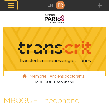
Panneau de gestion des cookies
EN
|
FR
|
Membres
|
Anciens doctorants
|
MBOGUE Théophane
MBOGUE Théophane