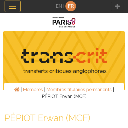
Panneau de gestion des cookies
EN
|
FR
|
Membres
|
Membres titulaires permanents
|
PÉPIOT Erwan (MCF)
PÉPIOT Erwan (MCF)