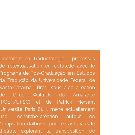
Doctorant en Traductologie – processus
de retextualisation en cotutelle avec le
Programa de Pós-Graduação em Estudos
da Tradução da Universidade Federal de
Santa Catarina – Brésil, sous la co-direction
de Dirce Waltrick do Amarante
(PGET/UFSC) et de Patrick Hersant
(Université Paris 8). Il mène actuellement
une recherche-création autour de
l’adaptation d’albums pour enfants vers le
théâtre, explorant la transposition de