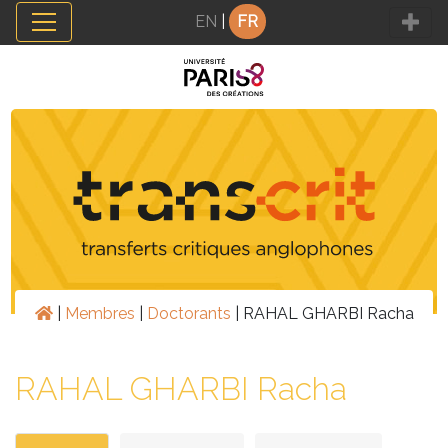
Panneau de gestion des cookies
EN
|
FR
|
Membres
|
Doctorants
|
RAHAL GHARBI Racha
RAHAL GHARBI Racha