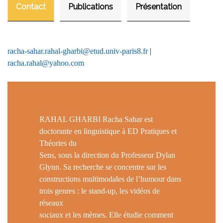
Contact
Publications
Présentation
racha-sahar.rahal-gharbi@etud.univ-paris8.fr
|
racha.rahal@yahoo.com
RAHAL GHARBI Racha Sahar est
doctorante en linguistique à ED Pratiques et
Théories du
Sens, sous la direction du Professeur Dylan
Glynn. Sa recherche se concentre sur les
constructions multimodales de l’humour dans
trois genres : le stand-up, les vidéos de
réseaux
sociaux et les mèmes. Elle étudie comment