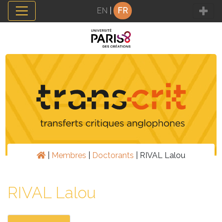
Panneau de gestion des cookies
EN
|
FR
|
Membres
|
Doctorants
|
RIVAL Lalou
RIVAL Lalou