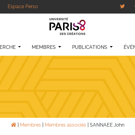
Espace Perso
HERCHE
MEMBRES
PUBLICATIONS
ÉVÉ
|
Membres
|
Membres associés
|
SANNAEE John