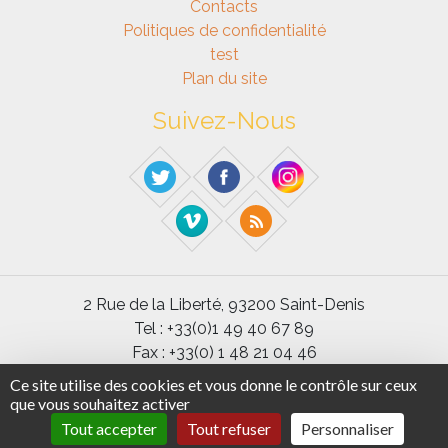
Contacts
Politiques de confidentialité
test
Plan du site
Suivez-Nous
2 Rue de la Liberté, 93200 Saint-Denis
Tel : +33(0)1 49 40 67 89
Fax : +33(0) 1 48 21 04 46
Ce site utilise des cookies et vous donne le contrôle sur ceux
Université Paris 8 ©2020 - Tous droits réservés
que vous souhaitez activer
Tout accepter
Tout refuser
Personnaliser
Code et documentation sous licence
GPL 3
-
SPIP
-
BootStrap