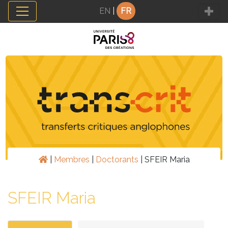
Panneau de gestion des cookies
EN
|
FR
|
Membres
|
Doctorants
|
SFEIR Maria
SFEIR Maria