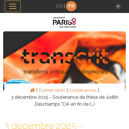
Panneau de gestion des cookies
EN
|
FR
|
Événements
|
Soutenances
|
3 décembre 2025 - Soutenance de thèse de Judith
Deschamps "L’IA en fin de (…)
3 décembre 2025 -