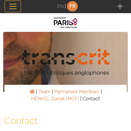
Panneau de gestion des cookies
EN
|
FR
|
Team
|
Permanent Members
|
HENKEL Daniel (MCF)
|
Contact
Contact