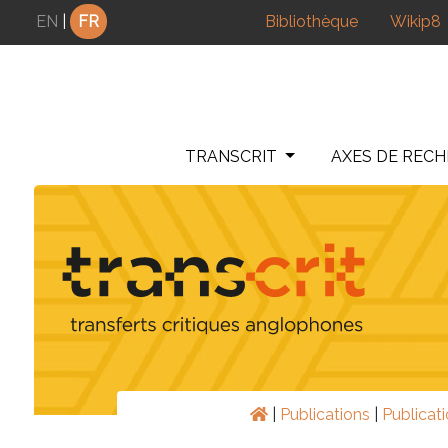
Panneau de gestion des cookies
EN
|
FR
Bibliothèque
Wikip8
TRANSCRIT
AXES DE REC
|
Publications
|
Publicat