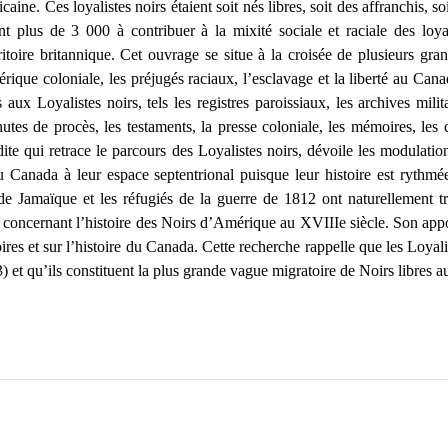
ine. Ces loyalistes noirs étaient soit nés libres, soit des affranchis, so
 plus de 3 000 à contribuer à la mixité sociale et raciale des loyal
ritoire britannique. Cet ouvrage se situe à la croisée de plusieurs g
érique coloniale, les préjugés raciaux, l’esclavage et la liberté au Ca
x Loyalistes noirs, tels les registres paroissiaux, les archives militai
 minutes de procès, les testaments, la presse coloniale, les mémoires, les
e qui retrace le parcours des Loyalistes noirs, dévoile les modulations
u Canada à leur espace septentrional puisque leur histoire est rythmé
 de Jamaïque et les réfugiés de la guerre de 1812 ont naturellement t
 concernant l’histoire des Noirs d’Amérique au XVIIIe siècle. Son appo
es et sur l’histoire du Canada. Cette recherche rappelle que les Loyali
 et qu’ils constituent la plus grande vague migratoire de Noirs libres 