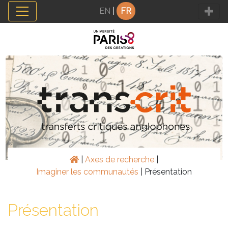
Panneau de gestion des cookies
EN
|
FR
|
Axes de recherche
|
Imaginer les communautés
|
Présentation
Présentation