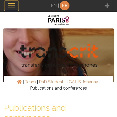
Panneau de gestion des cookies
EN
|
FR
|
Team
|
PhD Students
|
GALIS Johanna
|
Publications and conferences
Publications and