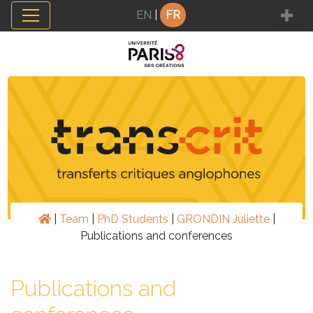
Panneau de gestion des cookies
EN
|
FR
|
Team
|
PhD Students
|
GRONDIN Juliette
|
Publications and conferences
Publications and