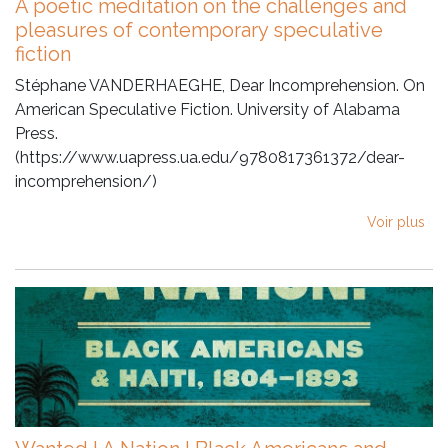
A poetic meditation on the challenges and
pleasures of contemporary speculative
fiction
Stéphane VANDERHAEGHE, Dear Incomprehension. On
American Speculative Fiction. University of Alabama
Press.
(https://www.uapress.ua.edu/9780817361372/dear-
incomprehension/)
Voir plus