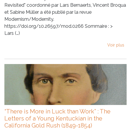
Revisited" coordonné par Lars Bernaerts, Vincent Broqua
et Sabine Müller a été publié par la revue
Modernism/Modernity.
https://doi.org/10.26597/mod.0266 Sommaire : >
Lars (…)
Voir plus
“There is More in Luck than Work” : The
Letters of a Young Kentuckian in the
California Gold Rush (1849-1854)