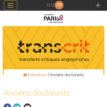
Panneau de gestion des cookies
EN
|
FR
|
Membres
|
Anciens doctorants
Anciens doctorants