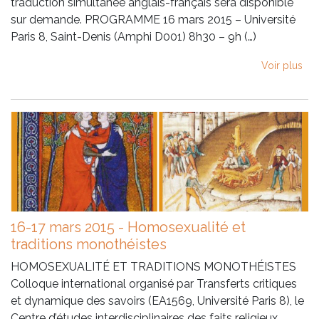
traduction simultanée anglais-français sera disponible
sur demande. PROGRAMME 16 mars 2015 – Université
Paris 8, Saint-Denis (Amphi D001) 8h30 – 9h (…)
Voir plus
16-17 mars 2015 - Homosexualité et
traditions monothéistes
HOMOSEXUALITÉ ET TRADITIONS MONOTHÉISTES
Colloque international organisé par Transferts critiques
et dynamique des savoirs (EA1569, Université Paris 8), le
Centre d’études interdisciplinaires des faits religieux