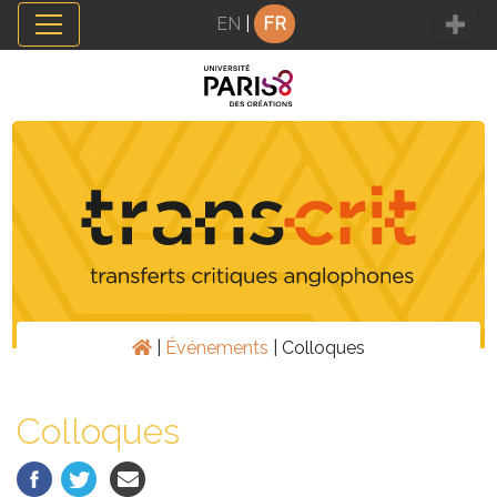
Panneau de gestion des cookies
EN
|
FR
|
Événements
|
Colloques
Colloques