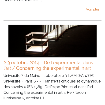
Voir plus
2-3 octobre 2014 - De l’expérimental dans
l’art / Concerning the experimental in art
Universite ? du Maine - Laboratoire 3 L.AM (EA 4335)
Universite ? Paris 8 - « Transferts critiques et dynamique
des savoirs » (EA 1569) De l’expe ?rimental dans l’art
Concerning the experimental in art « Re ?flexion
lumineuse », Antoine (…)