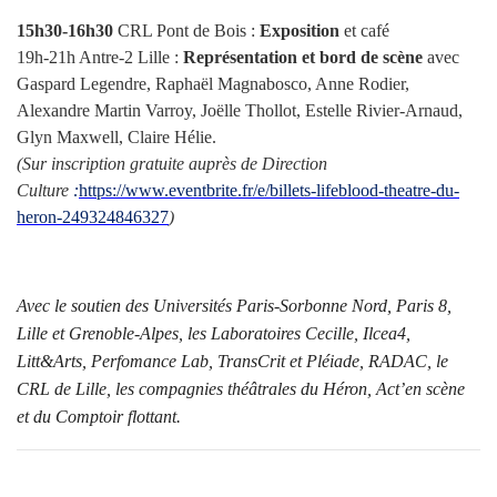
15h30-16h30
CRL Pont de Bois :
Exposition
et café
19h-21h Antre-2 Lille :
Représentation et bord de scène
avec
Gaspard Legendre, Raphaël Magnabosco, Anne Rodier,
Alexandre Martin Varroy, Joëlle Thollot, Estelle Rivier-Arnaud,
Glyn Maxwell, Claire Hélie.
(Sur inscription gratuite auprès de Direction
Culture
:
https://www.
eventbrite.fr/e/billets-
lifeblood-theatre-du-
heron-
249324846327
)
Avec le soutien des Universités Paris-Sorbonne Nord, Paris 8,
Lille et Grenoble-Alpes, les Laboratoires Cecille, Ilcea4,
Litt&Arts, Perfomance Lab, TransCrit et Pléiade, RADAC, le
CRL de Lille, les compagnies théâtrales du Héron, Act’en scène
et du Comptoir flottant.