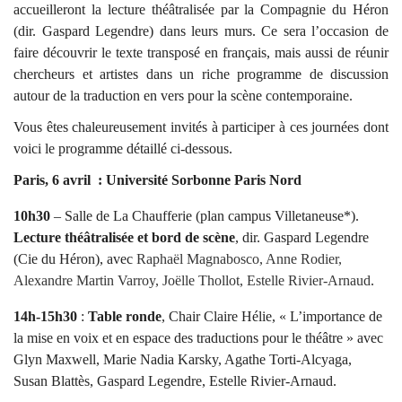
accueilleront la lecture théâtralisée par la Compagnie du Héron
(dir. Gaspard Legendre) dans leurs murs. Ce sera l’occasion de
faire découvrir le texte transposé en français, mais aussi de réunir
chercheurs et artistes dans un riche programme de discussion
autour de la traduction en vers pour la scène contemporaine.
Vous êtes chaleureusement invités à participer à ces journées dont
voici le programme détaillé ci-dessous.
Paris, 6 avril
: Université Sorbonne Paris Nord
10h30
– Salle de La Chaufferie (plan campus Villetaneuse*).
Lecture théâtralisée et bord de scène
, dir. Gaspard Legendre
(Cie du Héron), avec
Raphaël Magnabosco, Anne Rodier,
Alexandre Martin Varroy, Joëlle Thollot, Estelle Rivier-Arnaud
.
14h-15h30
:
Table ronde
, Chair Claire Hélie, « L’importance de
la mise en voix et en espace des traductions pour le théâtre » avec
Glyn Maxwell, Marie Nadia Karsky, Agathe Torti-Alcyaga,
Susan Blattès, Gaspard Legendre, Estelle Rivier-Arnaud.