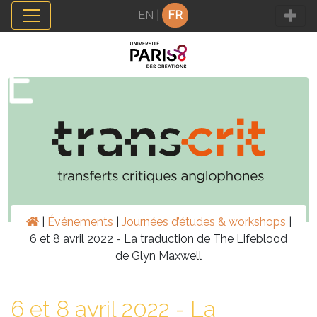
Panneau de gestion des cookies
EN
|
FR
|
Événements
|
Journées d’études & workshops
|
6 et 8 avril 2022 - La traduction de The Lifeblood
de Glyn Maxwell
6 et 8 avril 2022 - La