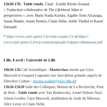
15h30-17h
:
Table ronde
, Chair : Estelle Rivier-Arnaud,
« Traduction collaborative de
The Lifeblood
, bilan et
perspectives », avec Marie Nadia Karsky, Agathe Torti-Alcayaga,
Susan Blattès, Annie Peeters, Claire Hélie, Joëlle Thollot et Raouf
Daouadi.
*
https://www.univ-paris13.fr/
venir-a-paris-13/
et
https://
www.univ-paris13.fr/wp-
content/uploads/A4plan-
villetaneuse.pdf
Lille, 8 avril :
Université de Lille
10h30-12h
Cité Scientifique :
Masterclass
menée par Glyn
Maxwell et Gaspard Legendre
(sur inscription gratuite auprès de
Direction Culture :
nicolas.wallart@univ-lille.fr
)
13h30-15h30
Salle des Colloques, Maison de La Recherche, Pont
de Bois :
Table ronde
avec Yan Brailowsky, Armel Dubois Nayt,
Alison Gorlier, Glyn Maxwell, modération de Aude de Mézerac,
Alice Leroy et Claire Hélie.