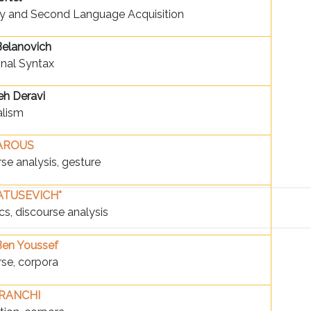
y and Second Language Acquisition
Belanovich
onal Syntax
eh Deravi
alism
 AROUS
se analysis, gesture
MATUSEVICH*
cs, discourse analysis
Ben Youssef
se, corpora
FRANCHI