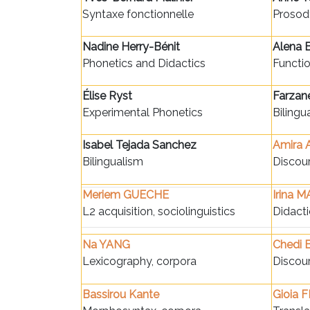
Syntaxe fonctionnelle
Prosod
Nadine Herry-Bénit
Alena 
Phonetics and Didactics
Functi
Élise Ryst
Farzan
Experimental Phonetics
Bilingu
Isabel Tejada Sanchez
Amira
Bilingualism
Discour
Meriem GUECHE
Irina 
L2 acquisition, sociolinguistics
Didacti
Na YANG
Chedi 
Lexicography, corpora
Discour
Bassirou Kante
Gioia 