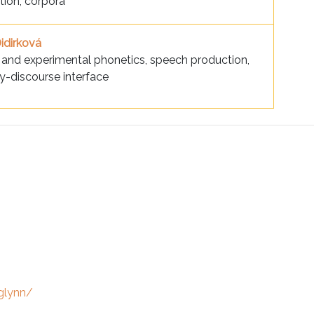
tion, corpora
idirková
l and experimental phonetics, speech production,
y-discourse interface
glynn/