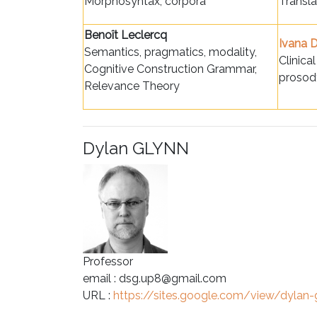
Morphosyntax, corpora
Transla
Benoît Leclercq
Ivana D
Semantics, pragmatics, modality,
Clinica
Cognitive Construction Grammar,
prosod
Relevance Theory
Dylan GLYNN
Professor
email : dsg.up8@gmail.com
URL :
https://sites.google.com/view/dylan-