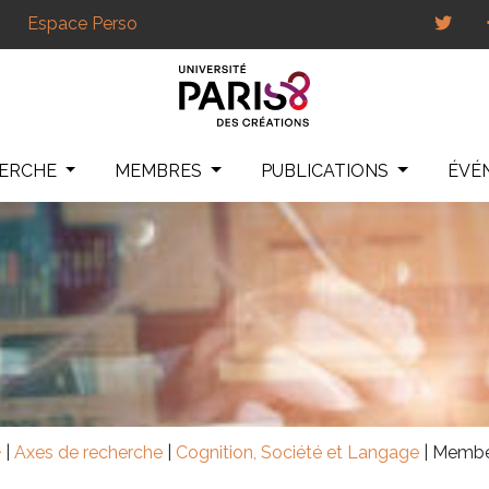
Espace Perso
HERCHE
MEMBRES
PUBLICATIONS
ÉVÉ
|
Axes de recherche
|
Cognition, Société et Langage
|
Membe