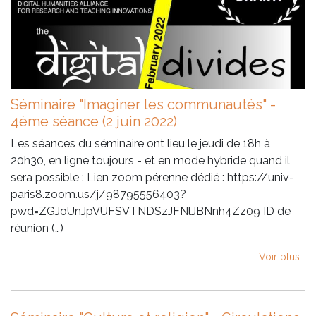
Séminaire "Imaginer les communautés" -
4ème séance (2 juin 2022)
Les séances du séminaire ont lieu le jeudi de 18h à
20h30, en ligne toujours - et en mode hybride quand il
sera possible : Lien zoom pérenne dédié : https://univ-
paris8.zoom.us/j/98795556403?
pwd=ZGJoUnJpVUFSVTNDSzJFNlJBNnh4Zz09 ID de
réunion (…)
Voir plus