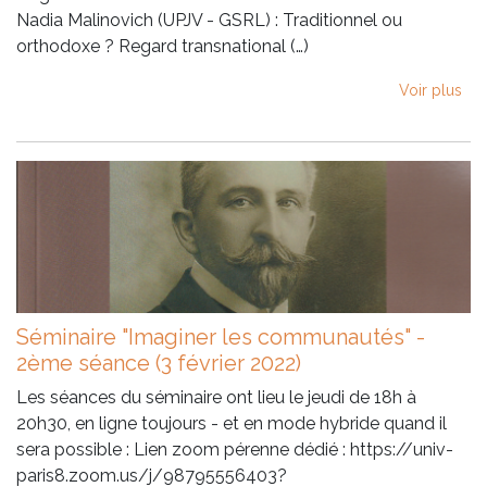
Nadia Malinovich (UPJV - GSRL) : Traditionnel ou
orthodoxe ? Regard transnational (…)
Voir plus
Séminaire "Imaginer les communautés" -
2ème séance (3 février 2022)
Les séances du séminaire ont lieu le jeudi de 18h à
20h30, en ligne toujours - et en mode hybride quand il
sera possible : Lien zoom pérenne dédié : https://univ-
paris8.zoom.us/j/98795556403?