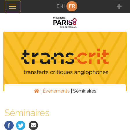
Panneau de gestion des cookies
EN
|
FR
|
Événements
|
Séminaires
Séminaires