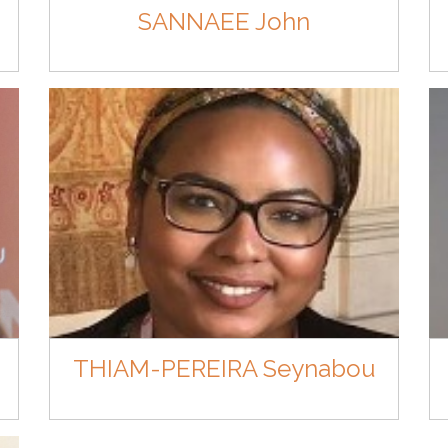
SANNAEE John
THIAM-PEREIRA Seynabou