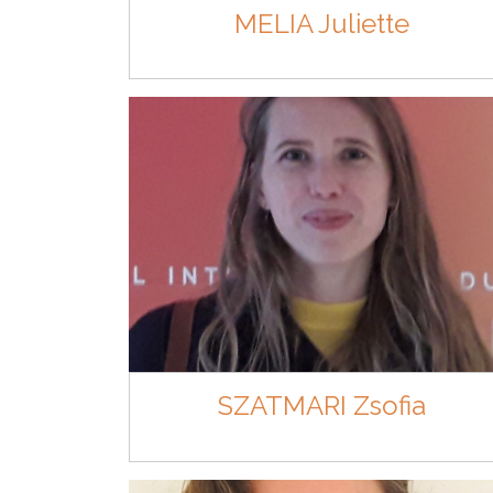
MELIA Juliette
SZATMARI Zsofia